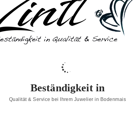
Gold
Beständigkeit in
Coeur de Lion
Damenuhr
dawoidhoitzam
Engelsrufer
Ernstes Design
ennähe
Libelle
Lieferservice
meerzeit
Mehrwertsteuersenkung
Muttertag
Muttertag
Qualität & Service bei Ihrem Juwelier in Bodenmais
Zint
Verpackung
ion
Stahlschmuck
Verlobungsring
Viventy
Woidschmuck