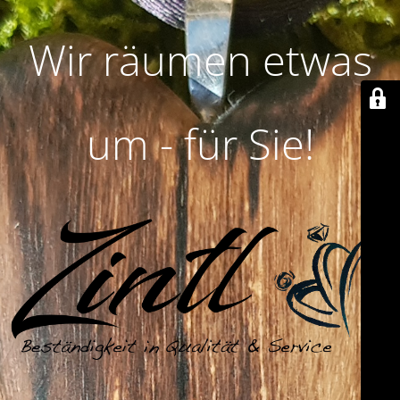
Wir räumen etwas
um - für Sie!