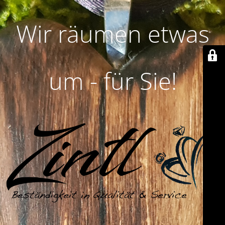
Wir räumen etwas
um - für Sie!